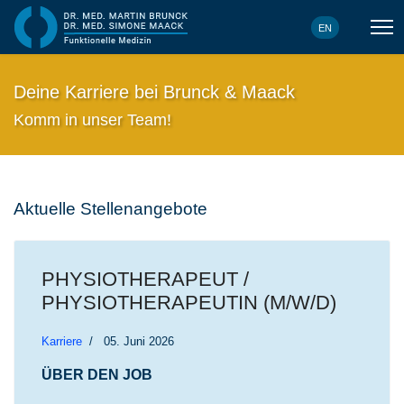
Sprache ausw
EN
Deine Karriere bei Brunck & Maack
Komm in unser Team!
Aktuelle Stellenangebote
PHYSIOTHERAPEUT /
PHYSIOTHERAPEUTIN (M/W/D)
Karriere
05. Juni 2026
ÜBER DEN JOB